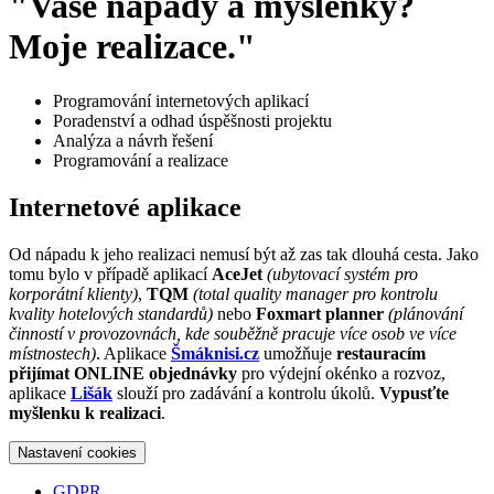
"Vaše nápady a myšlenky?
Moje realizace."
Programování internetových aplikací
Poradenství a odhad úspěšnosti projektu
Analýza a návrh řešení
Programování a realizace
Internetové aplikace
Od nápadu k jeho realizaci nemusí být až zas tak dlouhá cesta. Jako
tomu bylo v případě aplikací
AceJet
(ubytovací systém pro
korporátní klienty)
,
TQM
(total quality manager pro kontrolu
kvality hotelových standardů)
nebo
Foxmart planner
(plánování
činností v provozovnách, kde souběžně pracuje více osob ve více
místnostech)
. Aplikace
Šmáknisi.cz
umožňuje
restauracím
přijímat ONLINE objednávky
pro výdejní okénko a rozvoz,
aplikace
Lišák
slouží pro zadávání a kontrolu úkolů.
Vypusťte
myšlenku k realizaci
.
Nastavení cookies
GDPR