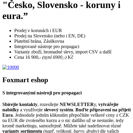
"Česko, Slovensko - koruny i
eura.”
Prodej v korunách i EUR
Prodej na Slovensko (nebo i EN, DE)
Platební brána, Zásilkovna
Integrované nástroje pro propagaci
Varianty zboží, hromadné slevy, import CSV a další
Cena 16 900,-
(nyní 6900,-)
Kč
Foxmart eshop
S integrovanými nástroji pro propagaci
Sbírejte kontakty
, rozesílejte
NEWSLETTER
y,
vytvářejte
nabídky
a využívejte
slevový systém
.
Buďte připraveni na přijetí
Eura
. Jednoduše jedním kliknutím přepočítáte veškeré ceny z CZK
na EUR dle zvoleného kurzu a o nic dalšího už se nestaráte, tedy
kromě marketingu, samozřejmě. Můžete také nadefinovat různé
varianty sortimentu
(např. velikosti, barvy, druhy)
dle vašich