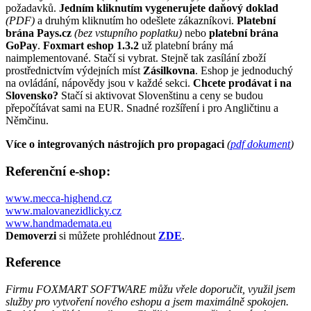
požadavků.
Jedním kliknutím vygenerujete daňový doklad
(PDF)
a druhým kliknutím ho odešlete zákazníkovi.
Platební
brána Pays.cz
(bez vstupního poplatku)
nebo
platební brána
GoPay
.
Foxmart eshop 1.3.2
už platební brány má
naimplementované. Stačí si vybrat. Stejně tak zasílání zboží
prostřednictvím výdejních míst
Zásilkovna
. Eshop je jednoduchý
na ovládání, nápovědy jsou v každé sekci.
Chcete prodávat i na
Slovensko?
Stačí si aktivovat Slovenštinu a ceny se budou
přepočítávat sami na EUR. Snadné rozšíření i pro Angličtinu a
Němčinu.
Více o integrovaných nástrojích pro propagaci
(
pdf dokument
)
Referenční e-shop
:
www.mecca-highend.cz
www.malovanezidlicky.cz
www.handmademata.eu
Demoverzi
si můžete prohlédnout
ZDE
.
Reference
Firmu FOXMART SOFTWARE můžu vřele doporučit, využil jsem
služby pro vytvoření nového eshopu a jsem maximálně spokojen.