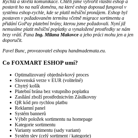
Rychlá a skvělá komunikace. Chtěli jsme vytvořit vlastní eshop a
postavit ho na naší doménu, na které eshop doposud fungoval v
systému eshop-rychle, kde se platil měsíční pronájem. Eshop byl
postaven v požadovaném termínu včetně migrace sortimentu a
přidání GoPay platební brány, kterou jsme požadovali. Nyní již
nemusíme platit měsíční poplatky a vynaložené prostředky se nám
brzy vrátí. Pana
Ing. Milana Makovce
a jeho práci mohu jen a jen
doporučit.
Pavel Bunc, provozovatel eshopu handmademata.eu.
Co FOXMART ESHOP umí?
Optimalizovaný objednávkový proces
Slovenská verze v EUR (volitelné)
Chytrý košík
Platební brána bez vstupního poplatku
Zasílání zboží prostřednictvím Zásilkovny
QR kód pro rychlou platbu
Reklamní panel
Systém bannerů
Výběr položek sortimentu na homepage
Kategorie sortimentu
Varianty sortimentu (sady variant)
Systém slev (celý sortiment / kategorie)